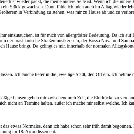
nteuerlust wieder packt, die meine andere Seite ist. Wenn ich die in
n ein Stück gewachsen. Dann fühle ich mich auch im Alltag wieder lebe
ößerem in Verbindung zu stehen, was mir zu Hause ab und zu verloren 
r einzutauchen, ist für mich von allergrößter Bedeutung. Da ich auf Re
der brasilianische Straßenmusiker sein, der Bossa Nova und Samba von
nach Hause bringt. Da gelingt es mir, innerhalb der normalen Alltagsk
assen. Ich tauche tiefer in die jeweilige Stadt, den Ort ein. Ich nehme 
gelmäßige Pausen geben mir zwischendurch Zeit, die Eindrücke zu verd
ich nicht an Termine halten, außer ich mache mir selbst welche. Ich ka
h ist das etwas Normales, denn ich habe schon sehr früh damit begonnen.
Wohnung im 18. Arrondissement.