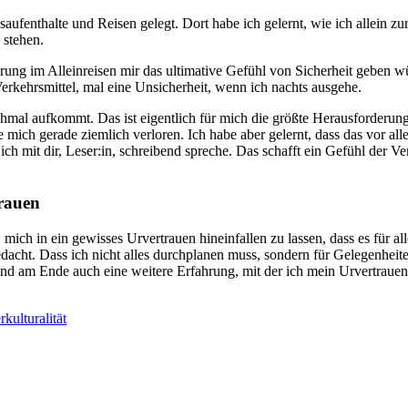
saufenthalte und Reisen gelegt. Dort habe ich gelernt, wie ich allein
 stehen.
ahrung im Alleinreisen mir das ultimative Gefühl von Sicherheit geben 
Verkehrsmittel, mal eine Unsicherheit, wenn ich nachts ausgehe.
chmal aufkommt. Das ist eigentlich für mich die größte Herausforderu
 mich gerade ziemlich verloren. Ich habe aber gelernt, dass das vor al
ch mit dir, Leser:in, schreibend spreche. Das schafft ein Gefühl der 
trauen
t, mich in ein gewisses Urvertrauen hineinfallen zu lassen, dass es für
gedacht. Dass ich nicht alles durchplanen muss, sondern für Gelegenhei
 und am Ende auch eine weitere Erfahrung, mit der ich mein Urvertraue
kulturalität