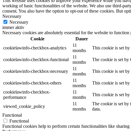
This website uses cookies to improve your experience while you navigat
working of basic functionalities of the website. We also use third-pa
consent. You also have the option to opt-out of these cookies. But op
Necessary
Necessary
immer aktiv
Necessary cookies are absolutely essential for the website to function
Cookie
Dauer
11
cookielawinfo-checkbox-analytics
This cookie is set b
months
11
cookielawinfo-checkbox-functional
The cookie is set by
months
11
cookielawinfo-checkbox-necessary
This cookie is set b
months
11
cookielawinfo-checkbox-others
This cookie is set b
months
cookielawinfo-checkbox-
11
This cookie is set b
performance
months
11
The cookie is set by
viewed_cookie_policy
months
data.
Functional
Functional
Functional cookies help to perform certain functionalities like sharing 