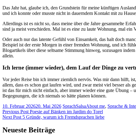
Das Jahr hat, glaube ich, den Grundstein für meine künftigen Ausland
und ich konnte oder musste nicht in dauerndem Kontakt mit zu Hause
Allerdings ist es nicht so, dass meine über die Jahre gesammelte Erf
sind ja meist verschieden. Mal ist es eine zu laute Wohnung, mal ein 
Oder auch nur das latente Gefühl von Einsamkeit, das halt doch man
Beispiel ist der erste Morgen in einer fremden Wohnung, und ich fühle
Blogartikels über diese seltsame Stimmung hinweg, sozusagen indem i
allein.
Ich lerne (immer wieder), dem Lauf der Dinge zu ver
Vor jeder Reise bin ich immer ziemlich nervös. Was mir dann hilft, is
allem, dass es schon gut laufen wird, und zwar meist viel besser als 
ist das für mich nicht einfach, aber immer wieder eine gute Übung –
Begegnungen, die ich niemals so hätte planen können.
10. Februar 2026
20. Mai 2026
SprachSalsa
About me
,
Sprache & Inter
Beitragsnavigation
Previous Post
Poesie auf Bänken im Jardim do Torel
Next Post
5 Gründe, warum ich Fremdsprachen liebe
Neueste Beiträge